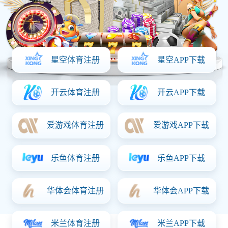
士砍下38分
2026-08-01
12 次阅读
埃弗特红土125连胜vs纳达尔法网112胜，跨时代红土
霸权数据比拼
2026-08-01
14 次阅读