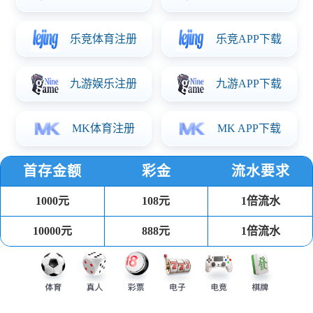
陈雨菲脚伤复发后单打合练中断，中国公开赛能否出
战成未知数
2026-08-01
14 次阅读