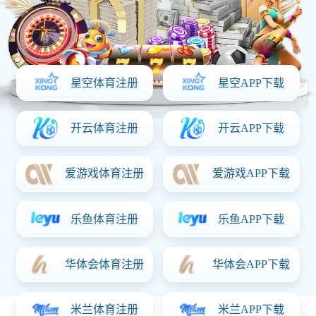
罚球12中2！见证历史！NBA季后
赛最差纪录