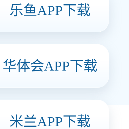
皇马官宣姆巴佩加盟仪式定于
6月12
2026-06-09
推荐
开云线上下载
云线上平台（集团）官方网站 【点击发财🔰eson推荐已
完成公开认证备案🔰财源滚滚】 成立于2012年1月，注册
资金1亿，是一家生产各类互联网平台服务的软件开发厂
，是一家集科研、生产、销售为一体的互联网平台产品企
。开云线上平台（集团）官方网站只有注重产品质量，才
以走得更远，才可以赢得未来。我们公司用优良的产品为
广大客户提供线上平台运营服务和新型互联网平台解决方
案！