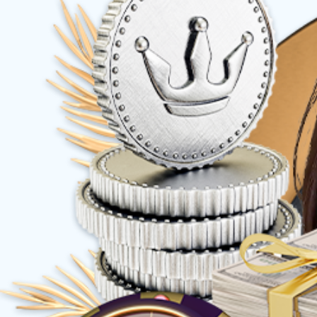
将见证一位新王者的
万众瞩目：
根据皇马官方透露，
伯纳乌球场在完成翻
现场将涌入近8万名
将在开票后数分钟内售
季的备战预留了充足
从传闻到现
姆巴佩与皇马的绯闻几
乌，但最终选择加盟
“钞能力”和姆巴佩的
到了转会的曙光。值
含签字费、五年长约和