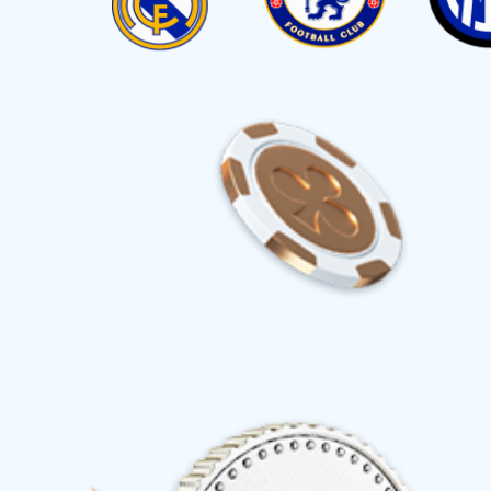
皇马官宣姆巴
西甲豪门皇家马德里俱
（当地时间6月11日
皇马新援欢迎仪式的