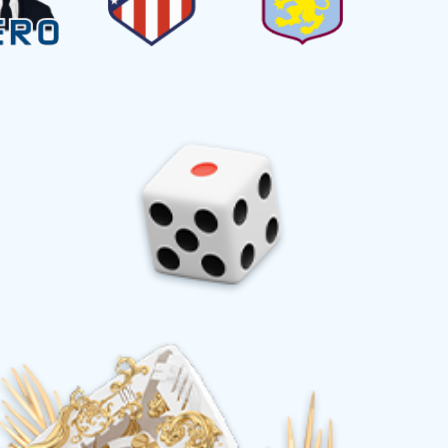
预计8万人到场
于北京时间6月12日
8万名球迷到场，创下
迎来最高潮，伯纳乌即