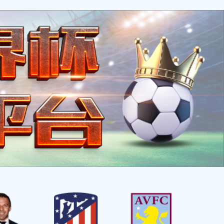
App
公司
体育
注册入口
简介
头条
线上下载
赛事实时同步
载APP
为您带来高速、高清、稳定的
端访问