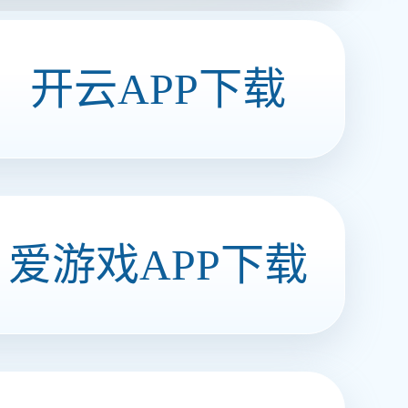
下一篇：
冈萨洛·米罗明确表示：_我喜欢皇
4