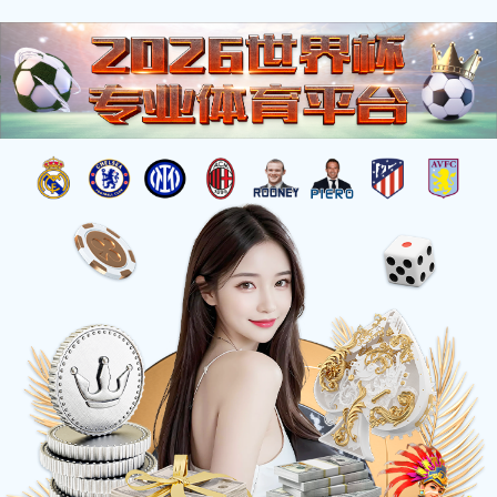
注册入口
全天更新 ·
开云线上下载
赛事实时同步
无论您身在何处，
开云线上下载APP
为您带来高
速、高清、稳定的观赛体验。
下载客户端
网页端访问