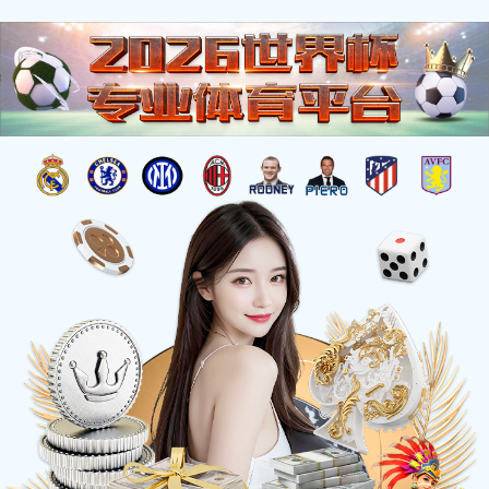
注册入口
全天更新 ·
开云线上下载
赛
事实时同步
无论您身在何处，
开云线上下载APP
为您带来高
速、高清、稳定的观赛体验。
下载客户端
网页端访问