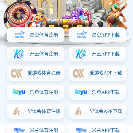
德甲霸主拜仁新赛季隐患重重：凯
恩依赖症与后防老化如何破解？