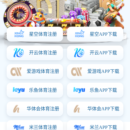
布克砍下47分 太阳逆转快船终结
对手七连胜