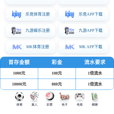
2026-06-01 13:46
52 次阅读
首页
/
体育头条
在伯纳乌的聚光灯下，皇家马德里曾引以为傲的中场
艺术，如今正面临着前所未有的质疑。随着克罗斯的
退役，这支欧冠之王的中场配置似乎一夜之间褪去了
华丽的外衣。在最近一场强强对话中，皇马三中场被
碾压的画面令人唏嘘，莫德里奇独木难支的窘境，让
球迷们不得不正视一个残酷的现实：银河战舰的发动
机舱，已经亮起了红灯。
克罗斯退役后的战术真空：无人可替
的节拍器