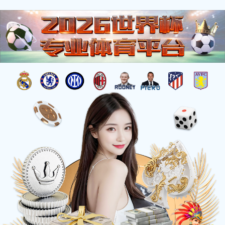
注册入口
全天更新 ·
开云线上下载
赛
事实时同步
无论您身在何处，
开云线上下载APP
为您带来高
速、高清、稳定的观赛体验。
下载客户端
网页端访问