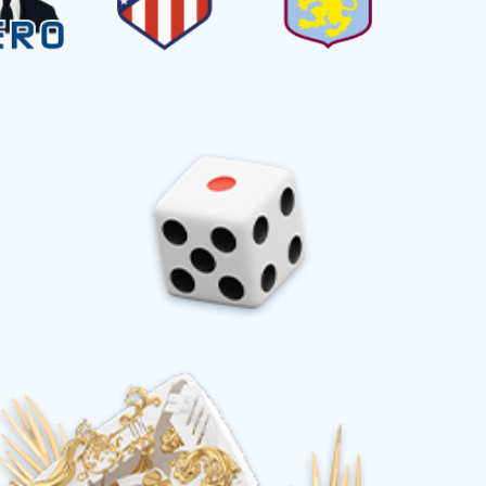
希望大增
间的伤病恢复后，已于
动，战绩也有所起伏。
外界普遍认为，球队冲