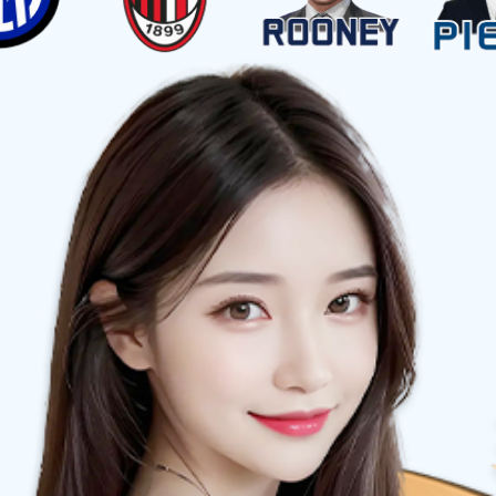
钢外援利夫伤愈复出 球队冲击前六
2026-06-04 13:51
58 次阅读
首页
/
体育头条
中段迎来了一则振奋人心的消息——核心外援利夫在经过一段时
队参与了完整训练。此前因利夫伤停，球队内线攻防一度出现波
线归队，北京首钢在常规赛收官阶段的阵容厚度得到显著提升，