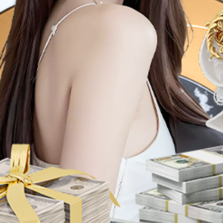
随之大增。
补内线缺口，战术体系重获活力
先解决的是球队在禁区内的攻防痛点。在他缺阵的几场比赛中，
能力下降，进攻端也缺少了一个能拉开空间、策应传球的支点。
手稳定的中远投，这让他在挡拆配合中极具威胁。他的复出将直
的挡拆外切，还是与雷蒙的顺下配合，都能为外线射手创造更多
板保护和协防意识，能有效减轻本土内线范子铭、李慕豪的压力
学反应可期，冲击前六并非空谈
榜上位列中游，距离前六名只有几个胜场的差距。利夫的回归，
顾利夫本赛季此前的表现，他场均能贡献接近20分和10个篮板
他的复出，北京首钢的外援轮换也将更加灵活，教练组可以针对
搭配组合，提升整体进攻效率。此外，利夫在场上展现出的职业