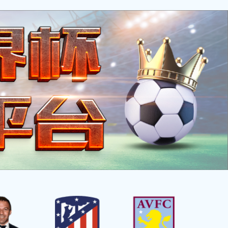
App
公司
体育
注册入口
简介
头条
云线上下载
赛事实时同步
载APP
为您带来高速、高清、稳定的
端访问