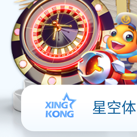
带动年轻球员的拼劲
正是冲击更好排名的
当然，利夫刚刚伤愈
防。但北京首钢向来
有的防守体系和快速
后续赛程中打出一波
总结展望
总体来看，利夫伤愈
权重新掌握在自己手
同时注意合理分配他
期，冲进前六并非遥