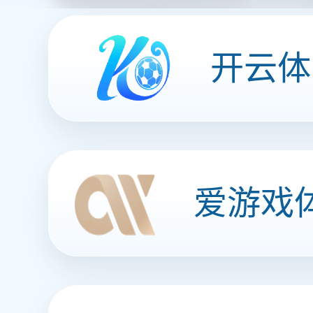
上一篇：
曼城出售青训球员累计收入突破2.…
热榜精选
#1
#2
莫兰特篮下终结成功率62%，
青岛海牛