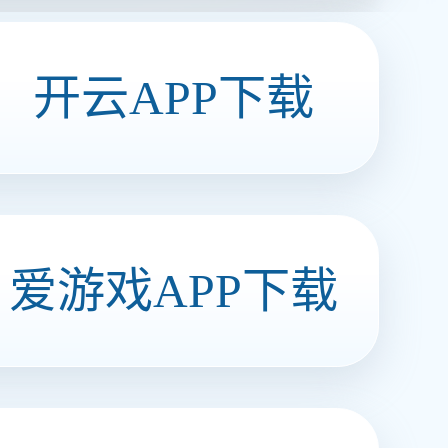
下一篇：
小因扎吉双前锋轮转换位失灵，国米
4
围绕杜兰特+申京建队！火箭