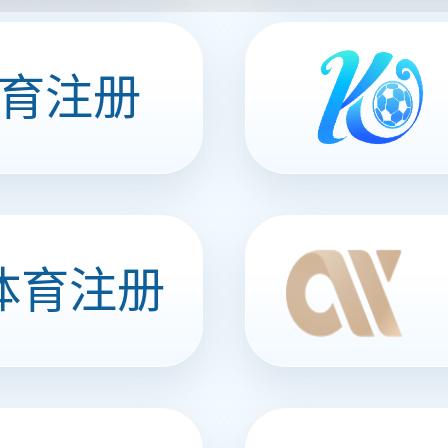
#3
#
陈纯新脑震荡检测未
恩杜尔：这支国家队最美妙的